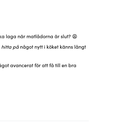
ska laga när matlådorna är slut? 😩
a
hitta på
något nytt i köket känns långt
got avancerat för att få till en bra