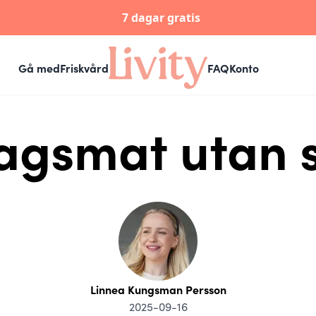
7 dagar gratis
Gå med
Friskvård
FAQ
Konto
agsmat utan s
Linnea Kungsman Persson
2025-09-16