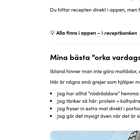
Du hittar recepten direkt i appen, men 
Spicy tuna sandwich
Kycklingkebabrulle
Snabb och billig makaro
💡
Alla finns i appen – i
receptbanken
Biffwok med ris
Sweet chili halloumi
Mina bästa "orka vardag
Ibland hinner man inte göra matlådor, el
Här är några små grejer som hjälper m
Jag har alltid “nödräddare” hemma: ä
Jag tänker så här: protein + kolhydra
Jag fryser in extra mat direkt i por
Jag gör det mysigt även när det är si