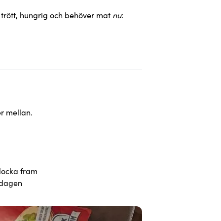
 trött, hungrig och behöver mat
nu
:
er mellan.
plocka fram
ardagen