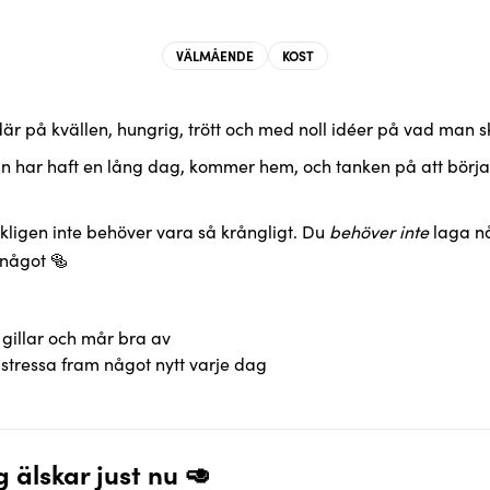
VÄLMÅENDE
KOST
e där på kvällen, hungrig, trött och med noll idéer på vad man 
n har haft en lång dag, kommer hem, och tanken på att börj
rkligen inte behöver vara så krångligt. Du
behöver inte
laga nå
g något 🥯
gillar och mår bra av
stressa fram något nytt varje dag
 älskar just nu 🥑