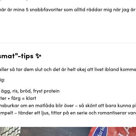
här är mina 5 snabbfavoriter som alltid räddar mig när jag är
nilåda
smat"-tips ✨
ler så tar dem slut och det är helt okej att livet ibland komm
ig:
gg, ris, bröd, fryst protein
ter + färg = klart
tionsburkar om en matlåda blir över – så skönt att bara kunna 
mpelt – tänder ett ljus, tittar på en serie och romantiserar v