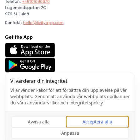
Telefon
:
+46101898670
Logementsgatan 2C
976 31 Luleå
Kontakt:
hello@livityapp.com
Get the App
Vi värderar din integritet
Om oss
Community
Vi använder kakor för att förbättra din upplevelse på vår
Artiklar
webbplats. Genom att använda vår webbplats godkänner
Friskvård
du våra användarvillkor och integritetspolicy.
Integritetspolicy
Användarvillkor
Avvisa alla
Acceptera alla
Anpassa
©
2026
Gym & Fitness AB All rights reserved.