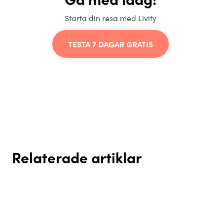
Starta din resa med Livity
TESTA 7 DAGAR GRATIS
Relaterade artiklar
Snabba dieter eller hållbara
Bygg vanor som håller –
Ät smart på ditt sätt - hur du
vanor? Så lyckas du med kost
nyckeln till hållbara resultat 🌱
enkelt hittar en hälsosam
och träning för livet
kosthållning