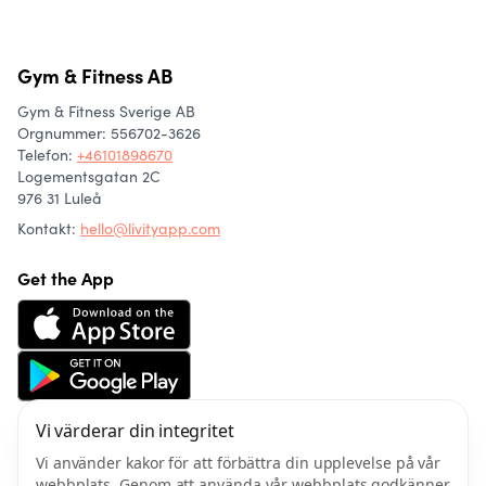
Gym & Fitness AB
Gym & Fitness Sverige AB
Orgnummer: 556702-3626
Telefon
:
+46101898670
Logementsgatan 2C
976 31 Luleå
Kontakt:
hello@livityapp.com
Get the App
Vi värderar din integritet
Om oss
Community
Vi använder kakor för att förbättra din upplevelse på vår
Artiklar
webbplats. Genom att använda vår webbplats godkänner