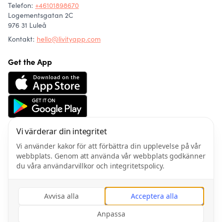
Telefon
:
+46101898670
Logementsgatan 2C
976 31 Luleå
Kontakt:
hello@livityapp.com
Get the App
Vi värderar din integritet
Om oss
Community
Vi använder kakor för att förbättra din upplevelse på vår
Artiklar
webbplats. Genom att använda vår webbplats godkänner
Friskvård
du våra användarvillkor och integritetspolicy.
Integritetspolicy
Användarvillkor
Avvisa alla
Acceptera alla
Anpassa
©
2026
Gym & Fitness AB All rights reserved.