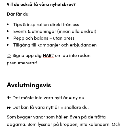
Vill du också få våra nyhetsbrev?
Där får du:
Tips & inspiration direkt från oss
Events & utmaningar (innan alla andra!)
Pepp och balans – utan press
Tillgång till kampanjer och erbjudanden
📩 Signa upp dig
HÄR
⤴︎
om du inte redan
prenumererar!
Avslutningsvis
💫 Det måste inte vara nytt år = ny du.
💫 Det kan få vara nytt år = snällare du.
Som bygger vanor som håller, även på de trötta
dagarna. Som lyssnar på kroppen, inte kalendern. Och