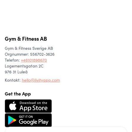
Pilates – En helhetslösning för
Kom igång med kost och
Träning hemma - 5 enkla knep
Din plan, din start
styrka, flexibilitet och kontroll
träning inför det nya året – små
för att få till det (och slippa
steg som gör stor skillnad
gymångest)
Gym & Fitness AB
Gym & Fitness Sverige AB
Orgnummer: 556702-3626
Telefon
:
+46101898670
Logementsgatan 2C
976 31 Luleå
Kontakt:
hello@livityapp.com
Get the App