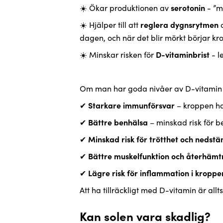
☀️ Ökar produktionen av
serotonin
- ”m
☀️ Hjälper till att
reglera dygnsrytmen
dagen, och när det blir mörkt börjar
☀️ Minskar risken för
D-vitaminbrist
Om man har goda nivåer av D-vitamin
✔
Starkare immunförsvar
– kroppen ha
✔
Bättre benhälsa
– minskad risk för b
✔
Minskad risk för trötthet och nedst
✔
Bättre muskelfunktion och återhämtn
✔
Lägre risk för inflammation i kroppe
Att ha tillräckligt med D-vitamin är allt
Kan solen vara skadlig?