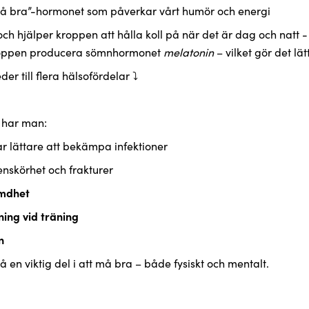
å bra”-hormonet som påverkar vårt humör och energi
och
hjälper kroppen att hålla koll på när det är dag och natt 
 kroppen producera sömnhormonet
melatonin
– vilket gör det l
 har man:
r lättare att bekämpa infektioner
enskörhet och frakturer
ämdhet
ing vid träning
n
så en viktig del i att må bra – både fysiskt och mentalt.