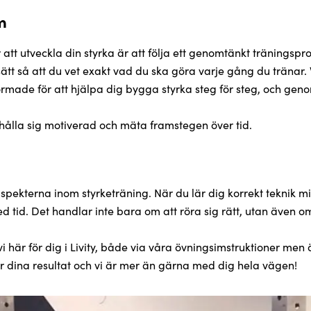
m
att utveckla din styrka är att följa ett genomtänkt träningspr
sätt så att du vet exakt vad du ska göra varje gång du tränar. 
formade för att hjälpa dig bygga styrka steg för steg, och ge
t hålla sig motiverad och mäta framstegen över tid.
pekterna inom styrketräning. När du lär dig korrekt teknik mi
d tid. Det handlar inte bara om att röra sig rätt, utan även om
i här för dig i Livity, både via våra övningsimstruktioner men 
för dina resultat och vi är mer än gärna med dig hela vägen!