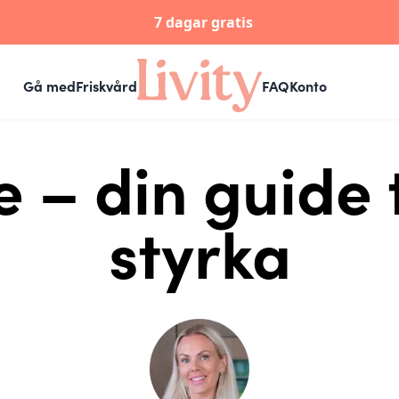
7 dagar gratis
Gå med
Friskvård
FAQ
Konto
e – din guide ti
styrka