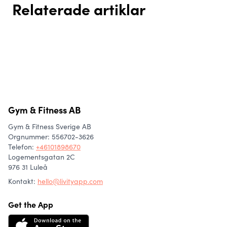
Relaterade artiklar
Kom igång med löpning
Olika former av
Löpträna med Livity
konditionsträning – Hitta något
som passar dig!
Gym & Fitness AB
Gym & Fitness Sverige AB
Orgnummer: 556702-3626
Telefon
:
+46101898670
Logementsgatan 2C
976 31 Luleå
Kontakt:
hello@livityapp.com
Get the App